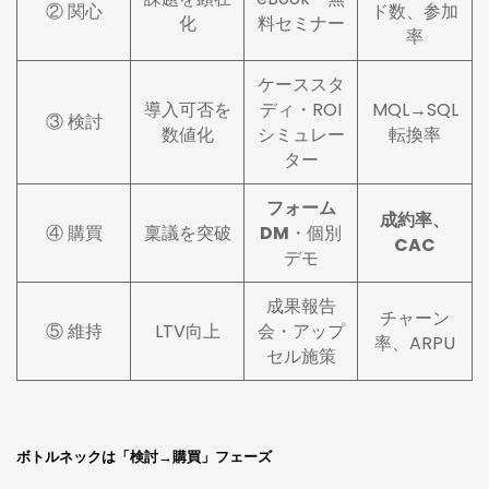
② 関心
ド数、参加
化
料セミナー
率
ケーススタ
導入可否を
ディ・ROI
MQL→SQL
③ 検討
数値化
シミュレー
転換率
ター
フォーム
成約率、
④ 購買
稟議を突破
DM
・個別
CAC
デモ
成果報告
チャーン
⑤ 維持
LTV向上
会・アップ
率、ARPU
セル施策
ボトルネックは「検討→購買」フェーズ