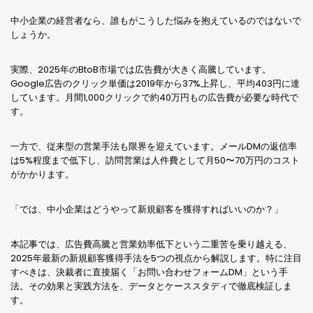
中小企業の経営者なら、誰もがこうした悩みを抱えているのではないで
しょうか。
実際、2025年のBtoB市場では広告費が大きく高騰しています。
Google広告のクリック単価は2019年から37%上昇し、平均403円に達
しています。月間1,000クリックで約40万円もの広告費が必要な時代で
す。
一方で、従来型の営業手法も限界を迎えています。メールDMの返信率
は5%程度まで低下し、訪問営業は人件費として月50〜70万円のコスト
がかかります。
「では、中小企業はどうやって新規顧客を獲得すればいいのか？」
本記事では、広告費高騰と営業効率低下という二重苦を乗り越える、
2025年最新の新規顧客獲得手法を5つの視点から解説します。特に注目
すべきは、決裁者に直接届く「お問い合わせフォームDM」という手
法。その効果と実践方法を、データとケーススタディで徹底検証しま
す。