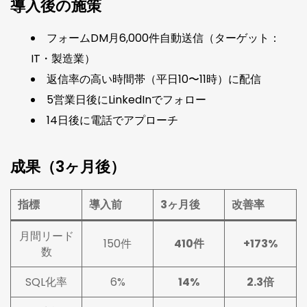
導入後の施策
フォームDM月6,000件自動送信（ターゲット：
IT・製造業）
返信率の高い時間帯（平日10〜11時）に配信
5営業日後にLinkedInでフォロー
14日後に電話でアプローチ
成果（3ヶ月後）
指標
導入前
3ヶ月後
改善率
月間リード
150件
410件
+173%
数
SQL化率
6%
14%
2.3倍