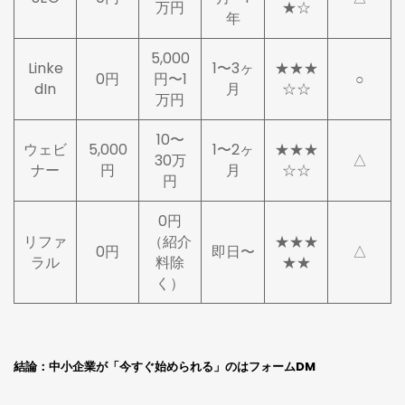
万円
★☆
年
5,000
Linke
1〜3ヶ
★★★
0円
円〜1
○
dIn
月
☆☆
万円
10〜
ウェビ
5,000
1〜2ヶ
★★★
30万
△
ナー
円
月
☆☆
円
0円
リファ
（紹介
★★★
0円
即日〜
△
ラル
料除
★★
く）
結論：中小企業が「今すぐ始められる」のはフォームDM