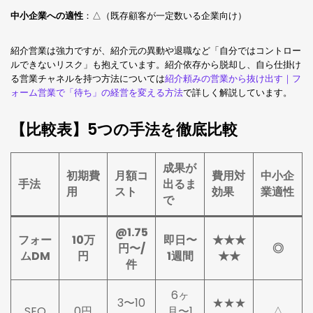
中小企業への適性
：△（既存顧客が一定数いる企業向け）
紹介営業は強力ですが、紹介元の異動や退職など「自分ではコントロー
ルできないリスク」も抱えています。紹介依存から脱却し、自ら仕掛け
る営業チャネルを持つ方法については
紹介頼みの営業から抜け出す｜フ
ォーム営業で「待ち」の経営を変える方法
で詳しく解説しています。
【比較表】5つの手法を徹底比較
成果が
初期費
月額コ
費用対
中小企
手法
出るま
用
スト
効果
業適性
で
@1.75
フォー
10万
即日〜
★★★
円〜/
◎
ムDM
円
1週間
★★
件
6ヶ
3〜10
★★★
SEO
0円
月〜1
△