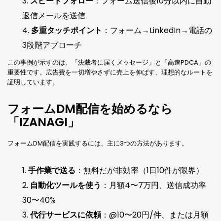
スピードフォロー
：フォーム送信後10分以内に自動
返信メールを送信
多重タッチポイント
：フォーム→LinkedIn→電話の
3段階アプローチ
この事例が示すのは、「決裁者に届くメッセージ」と「高速PDCA」の
重要性です。広告費を一切増やさずに売上を伸ばす、理想的なルートを
証明しています。
フォームDM配信を始めるなら
「IZANAGI」
フォームDM配信を実践するには、主に3つの方法があります。
手作業で送る
：無料だが非効率（1日10件が限界）
自動化ツールを使う
：月額4〜7万円、送信成功率
30〜40%
代行サービスに依頼
：@10〜20円/件、または月額