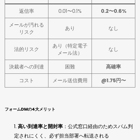
返信率
0.01〜0.1%
0.2〜0.6%
メールが汚れる
あり
なし
リスク
あり（特定電子
法的リスク
なし
メール法）
決裁者への到達
困難
高確率
コスト
メール送信費用
@1.75円〜
フォームDMの4大メリット
高い到達率と開封率
：公式窓口経由のためスパム判
定されにくく、必ず担当部署へ転送される